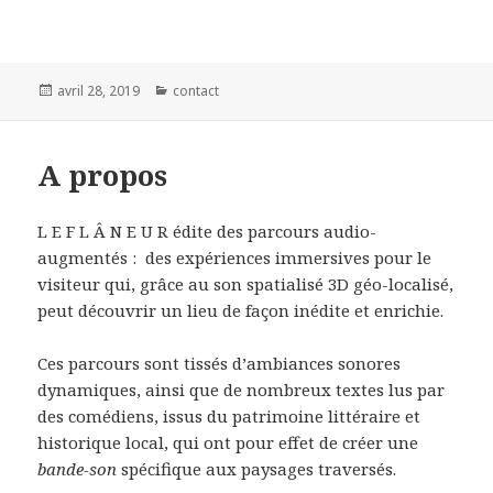
Publié
avril 28, 2019
Catégories
contact
le
A propos
L E F L Â N E U R édite des parcours audio-
augmentés : des expériences immersives pour le
visiteur qui, grâce au son spatialisé 3D géo-localisé,
peut découvrir un lieu de façon inédite et enrichie.
Ces parcours sont tissés d’ambiances sonores
dynamiques, ainsi que de nombreux textes lus par
des comédiens, issus du patrimoine littéraire et
historique local, qui ont pour effet de créer une
bande-son
spécifique aux paysages traversés.