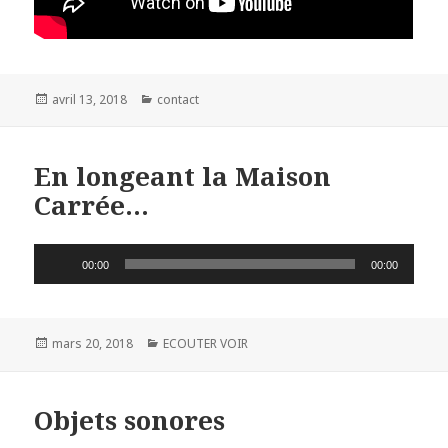
Publié
avril 13, 2018
Catégories
contact
le
En longeant la Maison
Carrée…
Lecteur
00:00
00:00
audio
Publié
mars 20, 2018
Catégories
ECOUTER VOIR
le
Objets sonores