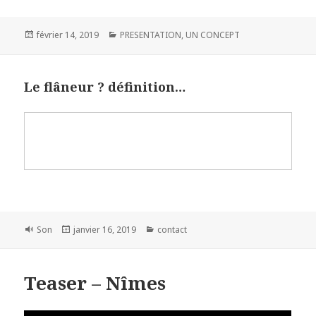
Publié
février 14, 2019
Catégories
PRESENTATION
,
UN CONCEPT
le
Le flâneur ? définition…
Format
Son
Publié
janvier 16, 2019
Catégories
contact
le
Teaser – Nîmes